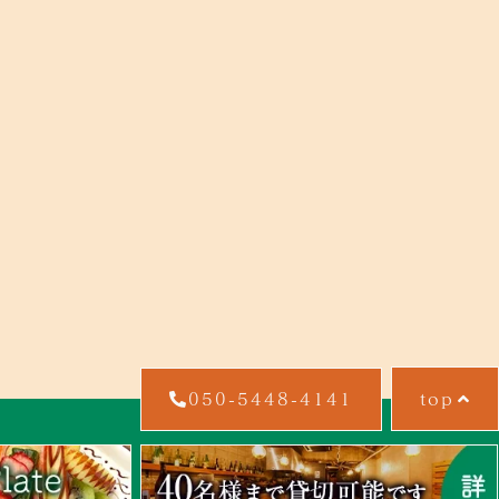
top
050-5448-4141