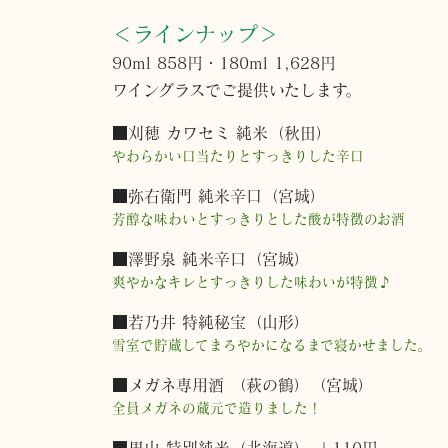
＜ラインナップ＞
90ml 858円・180ml 1,628円
ワイングラスでご提供いたします。
■刈穂 カワセミ 純米（秋田）
やわらかい口当たりとすっきりした辛口
■弥右衛門 純米辛口（宮城）
芳醇な味わいとすっきりとした酸が特徴のお酒
■澤野泉 純米辛口（宮城）
爽やかなキレとすっきりした味わいが特徴♪
■若乃井 特純秘宝（山形）
雪室で貯蔵してまろやかになるまで寝かせました。
■メガネ専用酒 （萩の鶴）（宮城）
全員メガネの蔵元で造りました！
■男山 特別純米（北海道） ＋110円